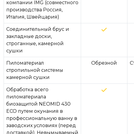
компании IMG (совместного
производства Россия,
Италия, Швейцария)
Соединительный брус и
закладные доски,
строганные, камерной
сушки
Пиломатериал
Обрезной
С
стропильной системы
камерной сушки
Обработка всего
пиломатериала
биозащитой NEOMID 430
ECO путем окунания в
профессиональную ванну в
заводских условиях (перед
доставкой). Невымываемый