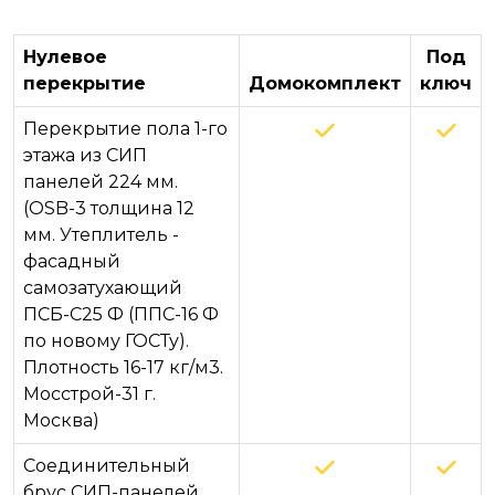
Нулевое
Под
перекрытие
Домокомплект
ключ
Перекрытие пола 1-го
этажа из СИП
панелей 224 мм.
(OSB-3 толщина 12
мм. Утеплитель -
фасадный
самозатухающий
ПСБ-С25 Ф (ППС-16 Ф
по новому ГОСТу).
Плотность 16-17 кг/м3.
Мосстрой-31 г.
Москва)
Соединительный
брус СИП-панелей