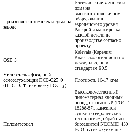
Изготовление комплекта
дома на
высокотехнологичном
оборудовании
Производство комплекта дома на
европейского уровня.
заводе
Раскрой и маркировка
каждой детали на
производстве согласно
проекту.
Kalevala (Карелия)
Класс экологичности по
OSB-3
международным
стандартам Е0,5
Утеплитель - фасадный
самозатухающий ПСБ-С25 Ф
Плотность 16-17 кг/м
(ППС-16 Ф по новому ГОСТу)
Высококачественный
пиломатериал хвойных
пород, строганный (ГОСТ
18288-87), камерной
сушки по европейским
технологиям, обработан
Пиломатериал
биозащитой NEOMID 430
ЕСО путем окунания в