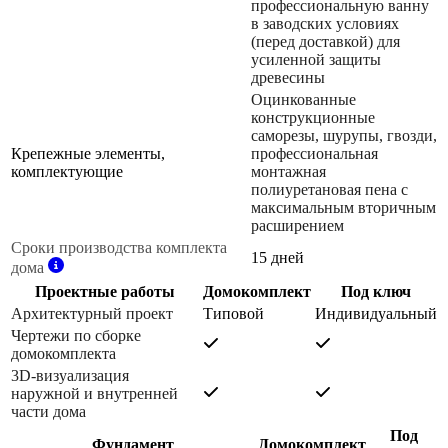
профессиональную ванну
в заводских условиях
(перед доставкой) для
усиленной защиты
древесины
Оцинкованные
конструкционные
саморезы, шурупы, гвозди,
Крепежные элементы,
профессиональная
комплектующие
монтажная
полиуретановая пена с
максимальным вторичным
расширением
Сроки производства комплекта
15 дней
дома
Проектные работы
Домокомплект
Под ключ
Архитектурный проект
Типовой
Индивидуальный
Чертежи по сборке
домокомплекта
3D-визуализация
наружной и внутренней
части дома
Под
Фундамент
Домокомплект